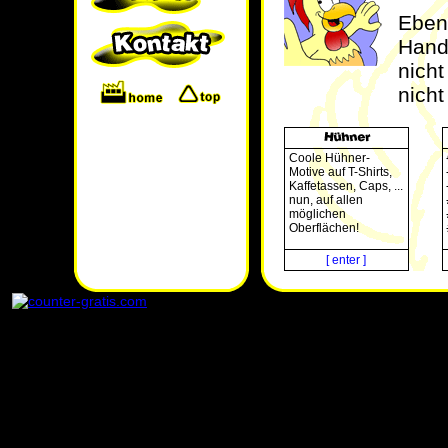
Ebenf
Handy
nich
nicht
Coole Hühner-
Motive auf T-Shirts,
Kaffetassen, Caps, ...
nun, auf allen
möglichen
Oberflächen!
[ enter ]